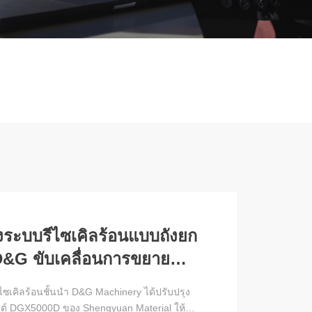
งระบบรีไซเคิลร้อนแบบถังยก
D&G ขับเคลื่อนการขยาย
ิ่ง-ฮ่องกง-มาเก๊าอย่างเป็น
ซเคิลร้อนชั้นนํา D&G Machinery ได้ปรับปรุง
แวดล้อม
์ DGX5000D ของ Shengyuan Material ให้