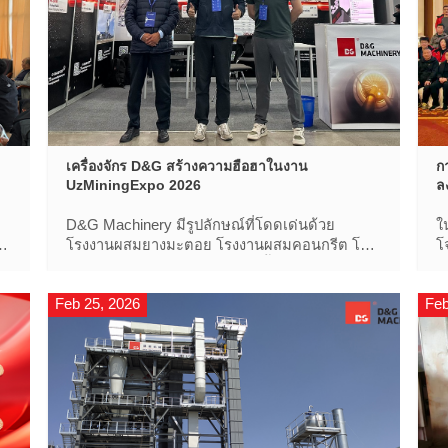
เครื่องจักร D&G สร้างความฮือฮาในงาน
ก
UzMiningExpo 2026
ล
D&G Machinery มีรูปลักษณ์ที่โดดเด่นด้วย
ใ
โรงงานผสมยางมะตอย โรงงานผสมคอนกรีต โรง
โ
อ
บดเคลื่อนที่ และโซลูชันการติดตั้งเพิ่มเติมตลอด
ม
อายุการใช้งานที่ครอบคลุม แสดงให้เห็นถึงความ
S
Feb 25, 2026
Feb
แข็งแกร่งในการผลิตอัจฉริยะขั้นสูง D&G
เ
Machinery ได้ฉีดแรงผลักดันใหม่ให้กับโครงสร้าง
อ
พื้นฐาน
ต