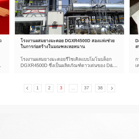
ว
โรงงานผสมยางมะตอย DGXR4500D สองแห่งช่วย
D
ในการก่อสร้างในมณฑลเหอหนาน
ส
โรงงานผสมยางมะตอยรีไซเคิลแบบโมโนบล็อก
ก
ง
DGXR4500D ซึ่งเป็นผลิตภัณฑ์ดาวเด่นของ D&G
เ
าน
Machinery ผสมผสานเทคโนโลยีชั้นนําของ
แ
อุตสาหกรรมหลายอย่าง และได้กลายเป็นต้นแบบ
โ
ในการส่งเสริมการเปลี่ยนแปลงที่เป็นมิตรต่อสิ่ง
น
1
2
3
...
37
38
แวดล้อมของอุตสาหกรรมการก่อสร้างและบํารุง
ภ
รักษาถนน
ป