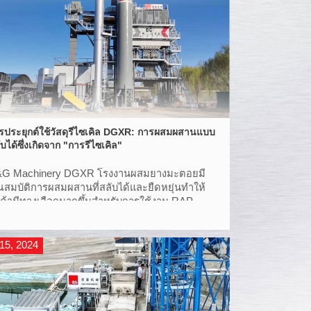
รประยุกต์ใช้วัสดุรีไซเคิล DGXR: การผสมผสานแบบ
ับได้ซึ่งเกิดจาก "การรีไซเคิล"
G Machinery DGXR โรงงานผสมยางมะตอยมี
ณสมบัติการผสมผสานที่สลับได้และยืดหยุ่นทําให้
กค้ามีทางเลือกมากขึ้นสําหรับการใช้งาน RAP
15, 2024