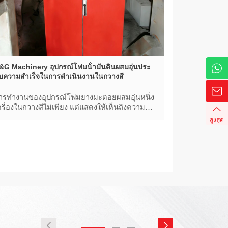
&G Machinery อุปกรณ์โฟมน้ํามันดินผสมอุ่นประ
บความสําเร็จในการดําเนินงานในกวางสี
ารทํางานของอุปกรณ์โฟมยางมะตอยผสมอุ่นหนึ่ง
ครื่องในกวางสีไม่เพียง แต่แสดงให้เห็นถึงความ
ข็งแกร่งทางเทคนิคของ D&G Machinery ในด้าน
สูงสุด
รงงานผสมยางมะตอย แต่ยังเป็นโซลูชั่นที่เป็น
วัตกรรม เป็นมิตรกับสิ่งแวดล้อม และมีประสิทธิ
าพสําหรับการก่อสร้างถนนในประเทศจีนและต่าง
ระเทศ