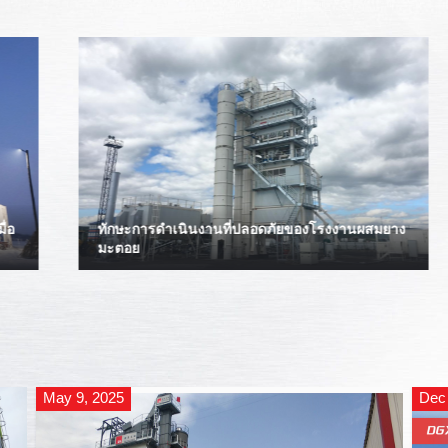
รายการโปรดใหม่ในด้านการฟื้นฟู - การรีไซเคิล
แอสฟัลต์โฟมเย็น
May 9, 2025
Dec