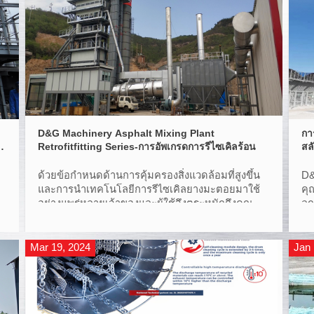
D&G Machinery Asphalt Mixing Plant
กา
Retrofitfitting Series-การอัพเกรดการรีไซเคิลร้อน
สล
ด้วยข้อกําหนดด้านการคุ้มครองสิ่งแวดล้อมที่สูงขึ้น
D&
และการนําเทคโนโลยีการรีไซเคิลยางมะตอยมาใช้
คุ
อย่างแพร่หลายเจ้าของและผู้ใช้จึงตระหนักถึงคุณค่า
ลู
ของการรีไซเคิลแบบร้อนมากขึ้น การรีไซเคิล RAP
(Reclaimed Asphalt Pavement) ช่วยเพิ่มรายได้ให้
กับโรงงานยางมะตอย
Mar 19, 2024
Jan 