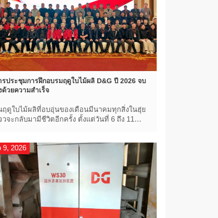
ารประชุมการฝึกอบรมฤดูใบไม้ผลิ D&G ปี 2026 จบ
งด้วยความสําเร็จ
นฤดูใบไม้ผลิที่อบอุ่นของเดือนมีนาคมทุกสิ่งในฮุ่ย
จวจะกลับมามีชีวิตอีกครั้ง ตั้งแต่วันที่ 6 ถึง 11
ีนาคม D&G Machinery ได้จัดการประชุม "D&G
pring Brand Training Conference" ประจําปีที่
 9, 2026
มือง Tunxi รัฐมณฑลอานฮุย เพื่อนใน
ุตสาหกรรมและพันธมิตรจากทั่วประเทศมารวม
ัวกันเพื่อเริ่มต้นการเดินทางใน