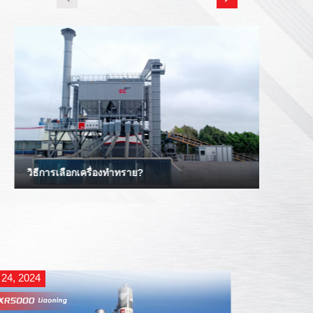
ข้อผิดพลาดและสิ่งที่ควรทําและไม่ควรหลีกเลี่ยงเมื่อ
ทักษะก
ดําเนินการโรงงานยางมะตอย
มะตอย
 24, 2024