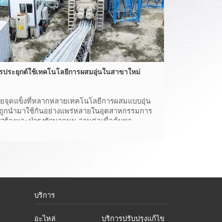
รประยุกต์ใช้เทคโนโลยีการผสมอุ่นในสาขาใหม่
วยจุดแข็งที่หลากหลายเทคโนโลยีการผสมแบบอุ่น
งถูกนํามาใช้กันอย่างแพร่หลายในอุตสาหกรรมการ
อสร้างและบํารุงรักษาถนน อ่านต่อเพื่อค้นหา
ปพลิเคชันใหม่โดย D&G
บริการ
อะไหล่
บริการปรับปรุงแก้ไข