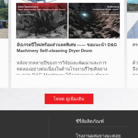
อัปเกรดปีใหม่พร้อมส่วนลดพิเศษ —— ขอแนะนํา D&G
กา
Machinery Self-cleaning Dryer Drum
หลังจากหลายปีของการวิจัยและพัฒนาและการ
ด้
ทดลองอย่างต่อเนื่องในด้านโรงงานรีไซเคิลยาง
จึ
มะตอย D&G Machinery ได้ออกแบบและพัฒนา
ก่
เทคโนโลยีที่จดสิทธิบัตรถังเป่า "ทําความสะอาดตัว
แอ
เอง" รุ่นใหม่พร้อมนวัตกรรมโครงสร้าง อ่านต่อเพื่อ
ค้นหาเพิ่มเติม
โหลด ดูเพิ่มเติม
ซีรี่ส์ผลิตภัณฑ์
โรงงานผสมยางมะตอย