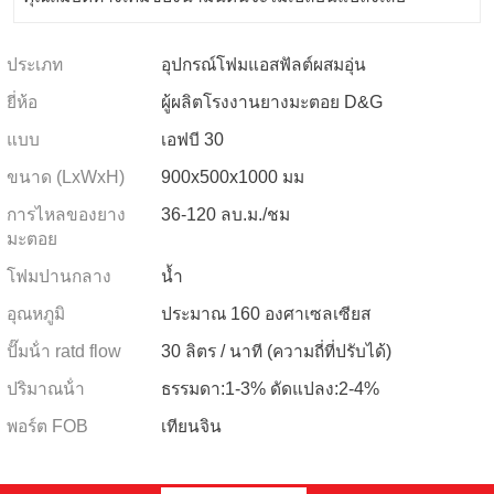
ประเภท
อุปกรณ์โฟมแอสฟัลต์ผสมอุ่น
ยี่ห้อ
ผู้ผลิตโรงงานยางมะตอย D&G
แบบ
เอฟบี 30
ขนาด (LxWxH)
900x500x1000 มม
การไหลของยาง
36-120 ลบ.ม./ชม
มะตอย
โฟมปานกลาง
น้ำ
อุณหภูมิ
ประมาณ 160 องศาเซลเซียส
ปั๊มน้ํา ratd flow
30 ลิตร / นาที (ความถี่ที่ปรับได้)
ปริมาณน้ํา
ธรรมดา:1-3% ดัดแปลง:2-4%
พอร์ต FOB
เทียนจิน