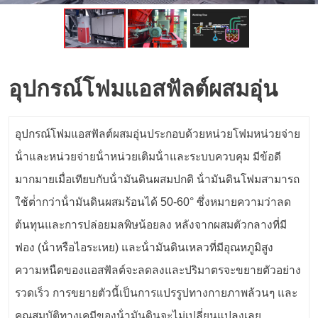
อุปกรณ์โฟมแอสฟัลต์ผสมอุ่น
อุปกรณ์โฟมแอสฟัลต์ผสมอุ่นประกอบด้วยหน่วยโฟมหน่วยจ่าย
น้ําและหน่วยจ่ายน้ําหน่วยเติมน้ําและระบบควบคุม มีข้อดี
มากมายเมื่อเทียบกับน้ํามันดินผสมปกติ น้ํามันดินโฟมสามารถ
ใช้ต่ํากว่าน้ํามันดินผสมร้อนได้ 50-60° ซึ่งหมายความว่าลด
ต้นทุนและการปล่อยมลพิษน้อยลง หลังจากผสมตัวกลางที่มี
ฟอง (น้ําหรือไอระเหย) และน้ํามันดินเหลวที่มีอุณหภูมิสูง
ความหนืดของแอสฟัลต์จะลดลงและปริมาตรจะขยายตัวอย่าง
รวดเร็ว การขยายตัวนี้เป็นการแปรรูปทางกายภาพล้วนๆ และ
คุณสมบัติทางเคมีของน้ํามันดินจะไม่เปลี่ยนแปลงเลย