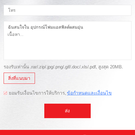
ฉันสนใจใน อุปกรณ์โฟมแอสฟัลต์ผสมอุ่น
รองรับเท่านั้น .rar/.zip/.jpg/.png/.gif/.doc/.xls/.pdf, สูงสุด 20MB.
สิ่งที่แนบมา
ยอมรับเงื่อนไขการให้บริการ,
ข้อกำหนดและเงื่อนไข
ส่ง