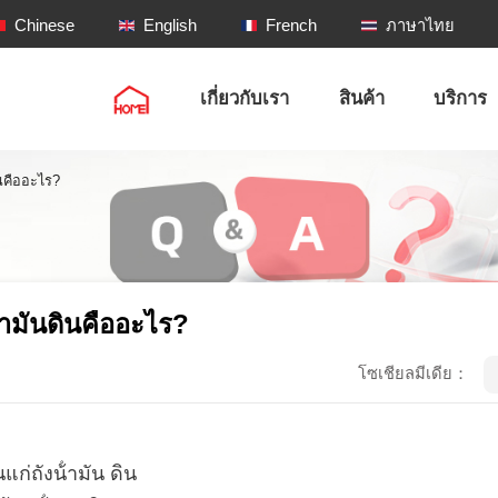
Chinese
English
French
ภาษาไทย
เกี่ยวกับเรา
สินค้า
บริการ
ินคืออะไร?
้ํามันดินคืออะไร?
โซเชียลมีเดีย：
่ถังน้ํามัน ดิน