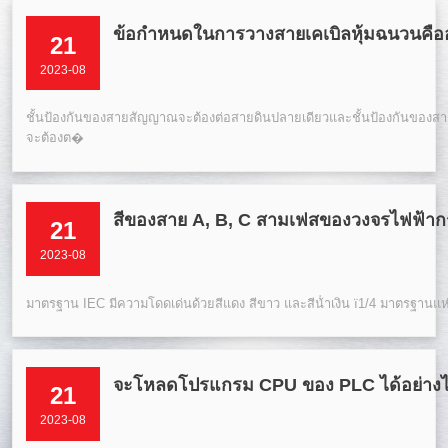
ข้อกําหนดในการวางสายเคเบิลหุ้มฉนวนคื
21
2023-08
ชั้นป้องกันของสายสัญญาณจะต้องต่อสายดินปลายเดียวและชั้นป้องกันของสา
จะต้องต�
สีของสาย A, B, C สามเฟสของวงจรไฟฟ้า
21
2023-08
มาตรฐาน IEC มีความโดดเด่นด้วยสีแดง สีขาว และสีน้ําเงิน ï1/4 มาตรฐานแห่
จะโหลดโปรแกรม CPU ของ PLC ได้อย่าง
21
2023-08