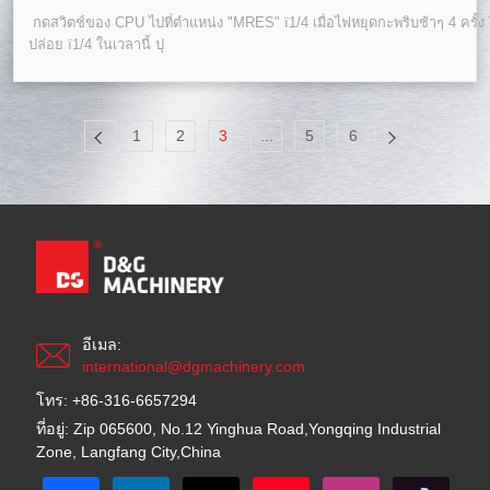
กดสวิตช์ของ CPU ไปที่ตําแหน่ง "MRES" ï1/4 เมื่อไฟหยุดกะพริบช้าๆ 4 ครั้ง 
ปล่อย ï1/4 ในเวลานี้ ปุ
1
2
3
...
5
6
อีเมล:
international@dgmachinery.com
โทร: +86-316-6657294
ที่อยู่: Zip 065600, No.12 Yinghua Road,Yongqing Industrial
Zone, Langfang City,China